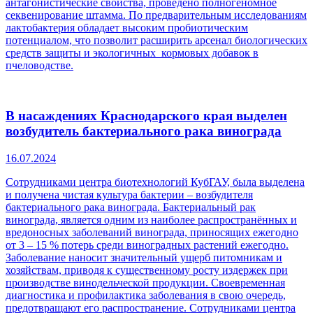
антагонистические свойства, проведено полногеномное
секвенирование штамма. По предварительным исследованиям
лактобактерия обладает высоким пробиотическим
потенциалом, что позволит расширить арсенал биологических
средств защиты и экологичных кормовых добавок в
пчеловодстве.
В насаждениях Краснодарского края выделен
возбудитель бактериального рака винограда
16.07.2024
Сотрудниками центра биотехнологий КубГАУ, была выделена
и получена чистая культура бактерии – возбудителя
бактериального рака винограда. Бактериальный рак
винограда, является одним из наиболее распространённых и
вредоносных заболеваний винограда, приносящих ежегодно
от 3 – 15 % потерь среди виноградных растений ежегодно.
Заболевание наносит значительный ущерб питомникам и
хозяйствам, приводя к существенному росту издержек при
производстве винодельческой продукции. Своевременная
диагностика и профилактика заболевания в свою очередь,
предотвращают его распространение. Сотрудниками центра